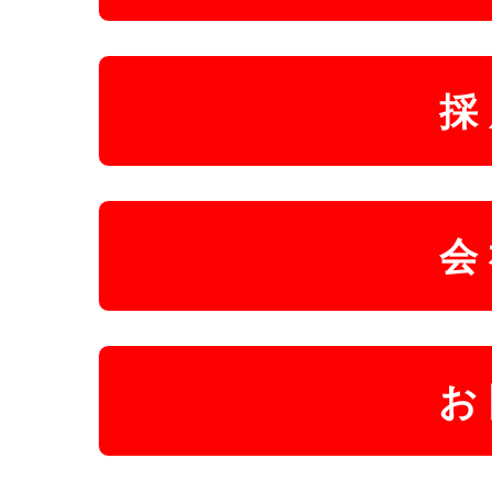
採
会
お